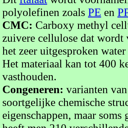
polyolefinen zoals
PE
en
P
CMC:
Carboxy methyl cellu
zuivere cellulose dat wordt
het zeer uitgesproken wate
Het materiaal kan tot 400 k
vasthouden.
Congeneren:
varianten van
soortgelijke chemische stru
eigenschappen, maar soms gr
heeft men 210 verschillend