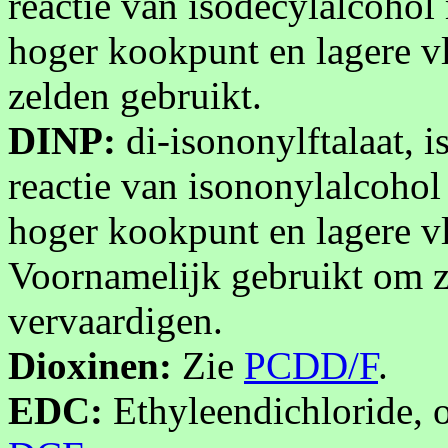
reactie van isodecylalcohol 
hoger kookpunt en lagere v
zelden gebruikt.
DINP:
di-isononylftalaat, i
reactie van isononylalcohol 
hoger kookpunt en lagere v
Voornamelijk gebruikt om 
vervaardigen.
Dioxinen:
Zie
PCDD/F
.
EDC:
Ethyleendichloride, of