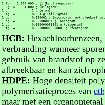
1 ton = 1.000.000 g (1 Mg of megagram)

1 kg  =     1,000 g (kilogram)

1 g   =         1 g (gram)

1 mg  =         0.001 g (milligram)

1 µg  =         0.000001 g (microgram, ook afgekort tot
1 ng  =         0.000000001 g (nanogram)

1 pg  =         0.000000000001 g (picogram)

1 fg  =         0.000000000000001 g (fentogram)
HCB:
Hexachloorbenzeen, v
verbranding wanneer sporen 
gebruik van brandstof op ze
afbreekbaar en kan zich op
HDPE:
Hoge densiteit poly
polymerisatieproces van
et
maar met een organometaal 