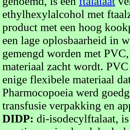
genoemd, is een
ftalalaat
ver
ethylhexylalcohol met ftaalz
product met een hoog kookp
een lage oplosbaarheid in w
gemengd worden met PVC, w
materiaal zacht wordt. PVC
enige flexibele materiaal d
Pharmocopoeia werd goedge
transfusie verpakking en ap
DIDP:
di-isodecylftalaat, i