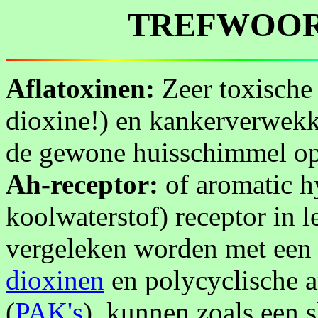
TREFWOOR
Aflatoxinen:
Zeer toxische 
dioxine!) en kankerverwekk
de gewone huisschimmel op 
Ah-receptor:
of aromatic h
koolwaterstof) receptor in l
vergeleken worden met een s
dioxinen
en polycyclische a
(
PAK's
), kunnen zoals een s