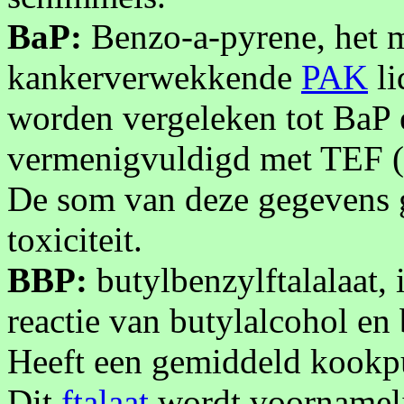
BaP:
Benzo-a-pyrene, het m
kankerverwekkende
PAK
li
worden vergeleken tot BaP
vermenigvuldigd met TEF (to
De som van deze gegevens g
toxiciteit.
BBP:
butylbenzylftalalaat, 
reactie van butylalcohol en
Heeft een gemiddeld kookpu
Dit
ftalaat
wordt voornameli