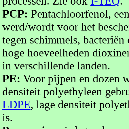
processen. Zie ook
I-TEQ
.
PCP:
Pentachloorfenol, een 
werd/wordt voor het besche
tegen schimmels, bacteriën
hoge hoeveelheden dioxine
in verschillende landen.
PE:
Voor pijpen en dozen 
densiteit polyethyleen gebr
LDPE
, lage densiteit polye
is.