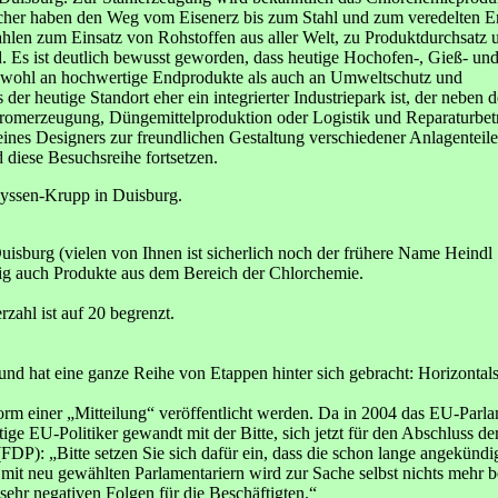
ucher haben den Weg vom Eisenerz bis zum Stahl und zum veredelten 
hlen zum Einsatz von Rohstoffen aus aller Welt, zu Produktdurchsatz 
 Es ist deutlich bewusst geworden, dass heutige Hochofen-, Gieß- un
sowohl an hochwertige Endprodukte als auch an Umweltschutz und
der heutige Standort eher ein integrierter Industriepark ist, der neben 
Stromerzeugung, Düngemittelproduktion oder Logistik und Reparaturbet
eines Designers zur freundlichen Gestaltung verschiedener Anlagenteile
 diese Besuchsreihe fortsetzen.
hyssen-Krupp in Duisburg.
uisburg (vielen von Ihnen ist sicherlich noch der frühere Name Heindl
fig auch Produkte aus dem Bereich der Chlorchemie.
zahl ist auf 20 begrenzt.
d hat eine ganze Reihe von Etappen hinter sich gebracht: Horizontals
orm einer „Mitteilung“ veröffentlicht werden. Da in 2004 das EU-Parla
ige EU-Politiker gewandt mit der Bitte, sich jetzt für den Abschluss 
 „Bitte setzen Sie sich dafür ein, dass die schon lange angekündigt
mit neu gewählten Parlamentariern wird zur Sache selbst nichts mehr b
hr negativen Folgen für die Beschäftigten.“