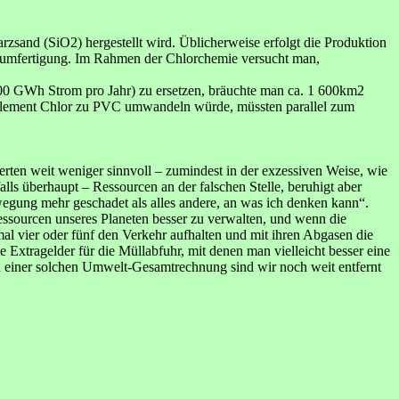
arzsand (SiO2) hergestellt wird. Üblicherweise erfolgt die Produktion
iliziumfertigung. Im Rahmen der Chlorchemie versucht man,
8000 GWh Strom pro Jahr) zu ersetzen, bräuchte man ca. 1 600km2
te Element Chlor zu PVC umwandeln würde, müssten parallel zum
erten weit weniger sinnvoll – zumindest in der exzessiven Weise, wie
alls überhaupt – Ressourcen an der falschen Stelle, beruhigt aber
egung mehr geschadet als alles andere, an was ich denken kann“.
essourcen unseres Planeten besser zu verwalten, und wenn die
al vier oder fünf den Verkehr aufhalten und mit ihren Abgasen die
Extragelder für die Müllabfuhr, mit denen man vielleicht besser eine
on einer solchen Umwelt-Gesamtrechnung sind wir noch weit entfernt