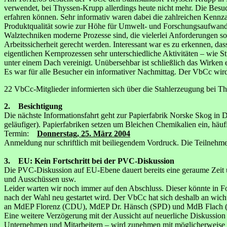
verwendet, bei Thyssen-Krupp allerdings heute nicht mehr. Die Bes
erfahren können. Sehr informativ waren dabei die zahlreichen Kennza
Produktqualität sowie zur Höhe für Umwelt- und Forschungsaufwand.
Walztechniken moderne Prozesse sind, die vielerlei Anforderungen 
Arbeitssicherheit gerecht werden. Interessant war es zu erkennen, dass 
eigentlichen Kernprozessen sehr unterschiedliche Aktivitäten – wie 
unter einem Dach vereinigt. Unübersehbar ist schließlich das Wirken 
Es war für alle Besucher ein informativer Nachmittag. Der VbCc wird
22 VbCc-Mitglieder informierten sich über die Stahlerzeugung bei T
2. Besichtigung
Die nächste Informationsfahrt geht zur Papierfabrik Norske Skog in D
geläufiger). Papierfabriken setzen um Bleichen Chemikalien ein, häu
Termin:
Donnerstag, 25. März 2004
Anmeldung nur schriftlich mit beiliegendem Vordruck. Die Teilnehmer
3. EU: Kein Fortschritt bei der PVC-Diskussion
Die PVC-Diskussion auf EU-Ebene dauert bereits eine geraume Zeit un
und Ausschüssen usw.
Leider warten wir noch immer auf den Abschluss. Dieser könnte in F
nach der Wahl neu gestartet wird. Der VbCc hat sich deshalb an wicht
an MdEP Florenz (CDU), MdEP Dr. Hänsch (SPD) und MdB Flach (FDP):
Eine weitere Verzögerung mit der Aussicht auf neuerliche Diskussion 
Unternehmen und Mitarbeitern – wird zunehmen mit möglicherweise se