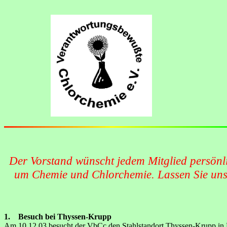
Der Vorstand wünscht jedem Mitglied persönli
um Chemie und Chlorchemie. Lassen Sie uns a
1. Besuch bei Thyssen-Krupp
Am 10.12.03 besucht der VbCc den Stahlstandort Thyssen-Krupp in 