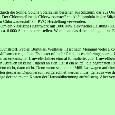
e durch die Sonne. Solche Solarzellen bestehen aus Silizium, das aus Qu
4. Der Chloranteil ist als Chlorwasserstoff ein Abfallprodukt in der S
en Chlorwasserstoff zur PVC-Herstellung verwenden.
bt: Um ein klassisches Kraftwerk mit 1000 MW elektrischer Leistung (
u ca. 6 000t Silizium bereitstellen. Wenn man das dabei nicht genutz
nststoff, Papier, Buntglas, Weißglas ...) ist nach Meinung vieler Exp
lsortierer glauben. Es kostet oft mehr Geld, als es einbringt, spart – f
ein amerikanischer Umweltschützer einmal formulierte, „der Umweltbew
fällen ist keine Tugend an sich. Es ist ein Mittel, die begrenzten R
enn nicht, dann nicht. Denn wenn statt einem Müll-Lastwagen auf einm
 den gesparten Deponieraum aufgerechnet werden muss, genauso wie die 
nige der indirekten Kosten der Hausmülltrennung aufzulisten). Aber v