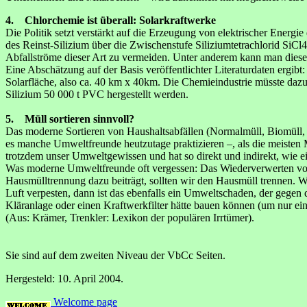
4. Chlorchemie ist überall: Solarkraftwerke
Die Politik setzt verstärkt auf die Erzeugung von elektrischer Energi
des Reinst-Silizium über die Zwischenstufe Siliziumtetrachlorid SiCl
Abfallströme dieser Art zu vermeiden. Unter anderem kann man dies
Eine Abschätzung auf der Basis veröffentlichter Literaturdaten ergi
Solarfläche, also ca. 40 km x 40km. Die Chemieindustrie müsste daz
Silizium 50 000 t PVC hergestellt werden.
5. Müll sortieren sinnvoll?
Das moderne Sortieren von Haushaltsabfällen (Normalmüll, Biomüll, Ku
es manche Umweltfreunde heutzutage praktizieren –, als die meisten Mül
trotzdem unser Umweltgewissen und hat so direkt und indirekt, wie 
Was moderne Umweltfreunde oft vergessen: Das Wiederverwerten von Ab
Hausmülltrennung dazu beiträgt, sollten wir den Hausmüll trennen. W
Luft verpesten, dann ist das ebenfalls ein Umweltschaden, der gegen
Kläranlage oder einen Kraftwerkfilter hätte bauen können (um nur ei
(Aus: Krämer, Trenkler: Lexikon der populären Irrtümer).
Sie sind auf dem zweiten Niveau der VbCc Seiten.
Hergesteld: 10. April 2004.
Welcome page